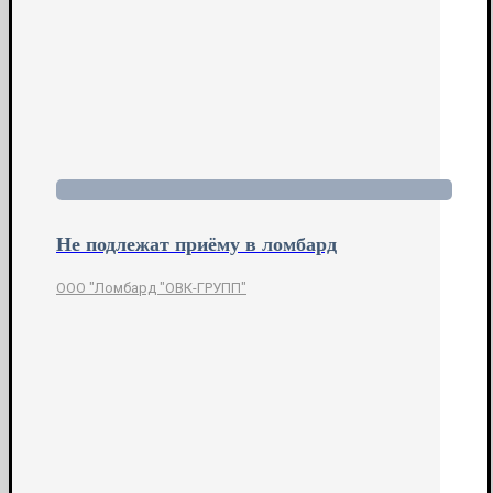
Не подлежат приёму в ломбард
ООО "Ломбард "ОВК-ГРУПП"