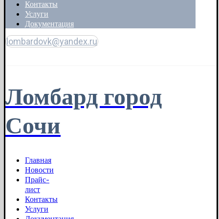
Контакты
Услуги
Документация
lombardovk@yandex.ru
Copyright © 2026
Ломбард город
Сочи
Главная
Новости
Прайс-
лист
Контакты
Услуги
Документация