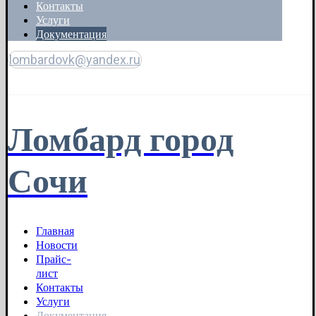
Контакты
Услуги
Документация
lombardovk@yandex.ru
Copyright © 2026
Ломбард город
Сочи
Главная
Новости
Прайс-
лист
Контакты
Услуги
Документация