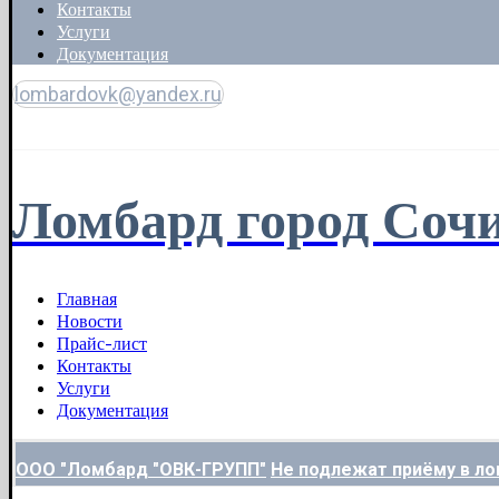
Контакты
Услуги
Документация
lombardovk@yandex.ru
Copyright © 2026
Ломбард город Соч
Главная
Новости
Прайс-лист
Контакты
Услуги
Документация
ООО "Ломбард "ОВК-ГРУПП"
Не подлежат приёму в л